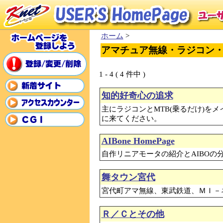
ホーム
>
アマチュア無線・ラジコン
1 - 4 ( 4 件中 )
知的好奇心の追求
主にラジコンとMTB(乗るだけ)を
に来てください。
AIBone HomePage
自作リニアモータの紹介とAIBOの
舞タウン宮代
宮代町アマ無線、東武鉄道、ＭＩ－
Ｒ／Ｃとその他