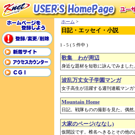
ホーム
>
日記・エッセイ・小説
1 - 5 ( 5 件中 )
歌集 わが周辺
身近な題材を短歌に詠んでみました
波乱万丈女子学園マンガ
女子高生が活躍する週刊連載マンガ
Mountain Home
日記。戦隊ものの撮影を見た。偶然
大家のページ(ななし)
仮開設です。椎名へきるとその他の