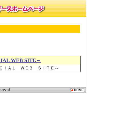
AL WEB SITE～
ＣＩＡＬ ＷＥＢ ＳＩＴＥ～