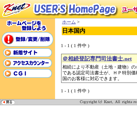
ホーム
>
日本国内
1 - 1 ( 1 件中 )
＠相続登記専門司法書士.net
相続により不動産（土地・建物）の
である認定司法書士が、ＨＰ特別価格
国のお客様に対応できます。
1 - 1 ( 1 件中 )