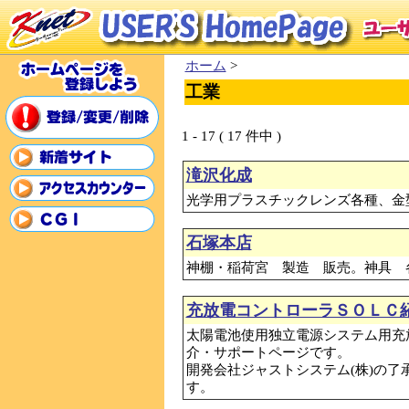
ホーム
>
工業
1 - 17 ( 17 件中 )
滝沢化成
光学用プラスチックレンズ各種、金
石塚本店
神棚・稲荷宮 製造 販売。神具 
充放電コントローラＳＯＬＣ
太陽電池使用独立電源システム用充
介・サポートページです。
開発会社ジャストシステム(株)の
す。