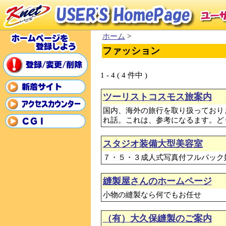
ホーム
>
ファッション
1 - 4 ( 4 件中 )
ツーリストコスモス旅案内
国内、海外の旅行を取り扱っており
れ話。これは、参考になるます。ど
スタジオ装備大型美容室
７・５・３成人式写真付フルパック
縫製屋さんのホームページ
小物の縫製なら何でもお任せ
（有）大久保縫製のご案内