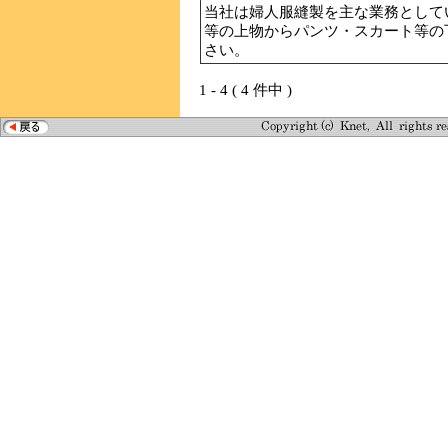
当社は婦人服縫製を主な業務として
等の上物からパンツ・スカート等の
さい。
1 - 4 ( 4 件中 )