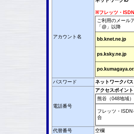
ネットワークID
※フレッツ・ISD
ご利用のメール
「@」以降
アカウント名
bb.knet.ne.jp
ps.ksky.ne.jp
po.kumagaya.or.
パスワード
ネットワークパス
アクセスポイント
熊谷（048地域）
電話番号
フレッツ・ISD
合
代替番号
空欄