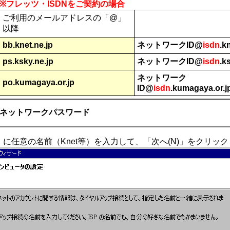
※フレッツ・ISDNをご契約の場合
ご利用のメールアドレスの「@」
以降
bb.knet.ne.jp
ネットワークID@
isdn
.k
ps.ksky.ne.jp
ネットワークID@
isdn
.k
ネットワーク
po.kumagaya.or.jp
ID@
isdn
.kumagaya.or.j
ネットワークパスワード
名」に任意の名前（Knet等）を入力して、「次へ(N)」をクリッ