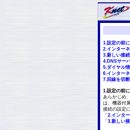
1.設定の前に
2.インター
3.新しい接
4.DNSサ
5.ダイヤル
6.インター
7.回線を切
1.設定の前に
あらかじめ
は、機器付
接続の設定
「
2.インタ
「
3.新しい