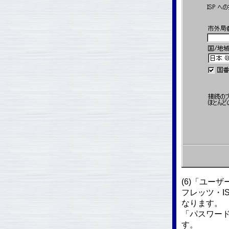
(6)「ユー
フレッツ・I
なります。
「パスワー
す。