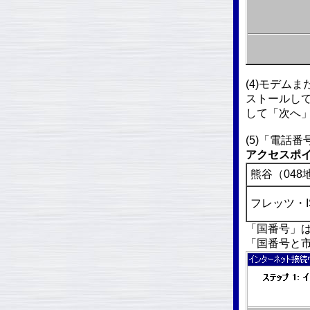
(4)モデム
ストールし
して「次へ
(5)「電話
アクセスポ
熊谷（048
フレッツ・
「国番号」
「国番号と