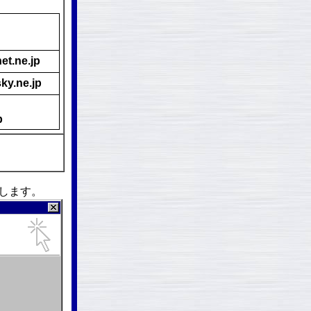
net.ne.jp
sky.ne.jp
p
クします。