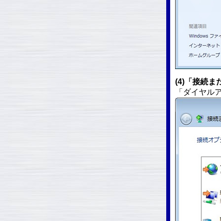
(4)「接続
「ダイヤル