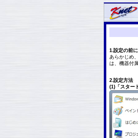
1.設定の前に
あらかじめ
は、機器付
2.設定方法
(1)「スタ