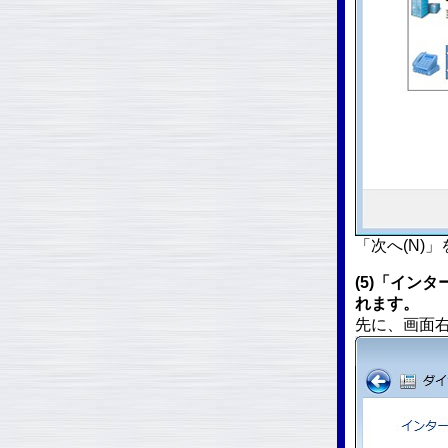
「次へ(N)
(5)「イン
れます。
先に、画面