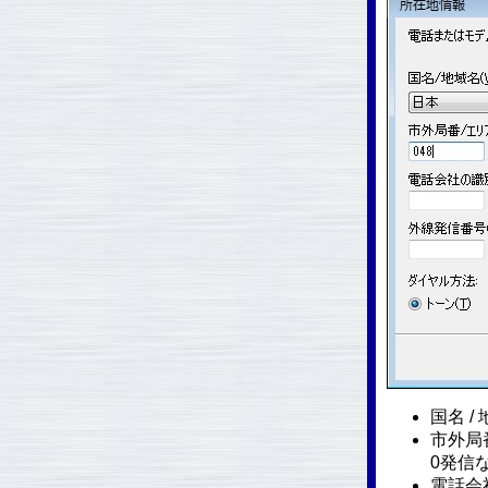
国名 /
市外局
0発信
電話会