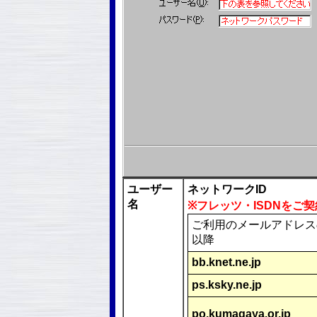
ユーザー
ネットワークID
名
※フレッツ・ISDNをご
ご利用のメールアドレス
以降
bb.knet.ne.jp
ps.ksky.ne.jp
po.kumagaya.or.jp