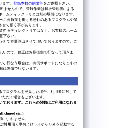
ります。
登録本数の制限等
をご参照下さい。
出来 ませんので、登録作業は弊社管理者による
ホームディレクトリとは別の場所になります。
ーに 高負荷を掛ける恐れのあるプログラムや禁
させて頂く事があります。
録す るディレクトリではなく、お客様のホーム
意下さい。
わせ て容量算出させて頂いておりますので、ご
せん ので、修正はお客様側で行なって頂きま
れて 行なう場合は、有償サポートになりますの
依頼は無償で行ないます。
るプログラムを発見した場合、利用者に対して
いただく場合もございます。
頂いております。これらの関数はご利用になれま
l,chmod etc..)
用にな れません。
利 用頂く事および SSI から CGI を起動する