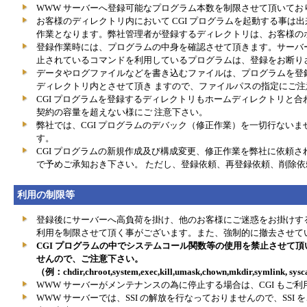
WWW サーバーへ登録可能なプログラム本数を制限させて頂いてお
お客様のディレクトリ内において CGI プログラムを起動する事は
作業となります。弊社管理者が登録するディレクトリは、お客様の
登録作業時には、プログラムの中身を確認させて頂きます。サーバ
止されているコマンドを利用しているプログラムは、登録をお断り
データやログファイルなどを書き込むファイルは、プログラムを登
ディレクトリ内とさせて頂き ますので、ファイルパスの指定にご注
CGI プログラムを登録するディレクトリもホームディレクトリと合
契約の容量を超えない様にご 注意下さい。
弊社では、CGI プログラムのデバック（修正作業）を一切行ないま
す。
CGI プログラムの新規作成及び構成変更、修正作業を弊社に依頼さ
で予めご承知おき下さい。 ただし、登録依頼、再登録依頼、削除
利用の制限等
登録後にサーバーへ高負荷を掛け、他のお客様にご迷惑をお掛けす
利用を制限させて頂く事がございます。また、強制的に撤去させて
CGI プログラムの中でシステムコール関数等の使用を禁止させて
せんので、ご注意下さい。
（例：chdir,chroot,system,exec,kill,umask,chown,mkdir,symlink, syscal
WWW サーバーがメンテナンスの為に停止する場合は、CGI もご利
WWW サーバーでは、SSI の解放を行なっておりませんので、SSI をご