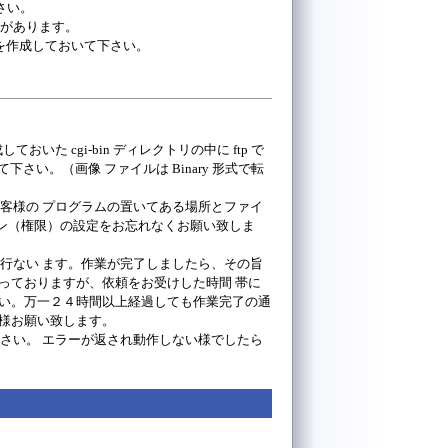
下さい。
要があります。
トリを作成しておいて下さい。
しておいた cgi-bin ディレクトリの中に ftp で
して下さい。（画像 ファイルは Binary 形式で転
客様の プログラムの置いてある場所とファイ
ン（権限）の設定をお忘れなくお願い致しま
を行ない ます。作業が完了しましたら、その旨
っておりますが、依頼をお受けした時間 帯に
 い。万一２４時間以上経過しても作業完了の通
す様お願い致します。
下さい。 エラーが返され動作しない様でしたら