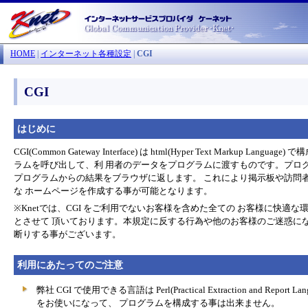
HOME
|
インターネット各種設定
|
CGI
CGI
はじめに
CGI(Common Gateway Interface) は html(Hyper Text Markup
ラムを呼び出して、利 用者のデータをプログラムに渡すものです。プロ
プログラムからの結果をブラウザに返します。 これにより掲示板や訪問
な ホームページを作成する事が可能となります。
※Knetでは、CGI をご利用でないお客様を含めた全ての お客様に快適な
とさせて 頂いております。本規定に反する行為や他のお客様のご迷惑になる
断りする事がございます。
利用にあたってのご注意
弊社 CGI で使用できる言語は Perl(Practical Extraction and R
をお使いになって、 プログラムを構成する事は出来ません。