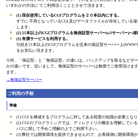
いずれかの方法に てご利用頂くこととさせて頂きます。
(1) 現在使用しているCGIプログラムを２０本以内にする。
すでに 不用となっているCGI 及びデータファイルが存在している
します。
(2) 21本以上のCGIプログラムを無保証型サーバー(w3サーバー)へ
(3) 有償サービスを利用する。
引続き21本以上のCGIプログラムを従来の保証型サーバー上(WWW
をお支払い頂きます。
※尚、「保証型」と「無保証型」の違いは、バックアップを取るなどサ
かの違いです。従いまして、無保証型のサーバーは無償でご使用頂けます
ます。
→無保証型サーバー
ご利用の手順
準備
(1) CGI を構成するプログラムに対してある程度の知識が必要と
(2) CGI のプログラミングでは、ディレクトリの概念を理解して
パスに関して予めご理解の上でご利用下さい。
(3) 弊社では開発環境を提供できませんので、お客様側に開発環境