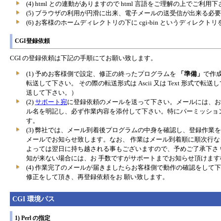
(4) html との連動がありますので html 言語をご理解の上でご利用
(5) ブラウザの利用が円滑に出来、電子メールの送受信が出来る必
(6) お客様のホームディレクトリの下に cgi-bin というディレク
CGI登録依頼
CGI の登録依頼は下記の手順にてお願い致します。
(1) 予めお客様側で設定、修正の終ったプログラムを
「準備」
で作成
転送して下さい。 その際の転送形式は Ascii 又は Text 形式で転送
送して下さい。）
(2)
サポート宛
に登録依頼のメールを送って下さい。メールには、お
ル名を明記し、必ず作業内容を添付して下さい。特にパーミッショ
す。
(3) 弊社では、メール到着後プログラムの中身を確認し、登録作業
メールでお知らせ致します。なお、 作業はメール到着順に順次行な
よっては翌日に持ち越される事もございますので、予めご了承下さ
知が来ない場合には、お 手数ですがサポートまでお知らせ頂けま
(4) 作業完了のメールが届きましたらお客様側で動作の確認をして
修正をして頂き、再登録依頼をお 願い致します。
CGI 環境パス
1) Perl の指定