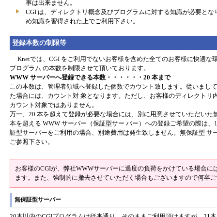
事は出来ません。
CGI は、ディレクトリ概念及びプログラムに対する知識が必要と
め知識を習得された上でご利用下さい。
登録本数の制限等
Knetでは、CGI をご利用でないお客様を含めた全てのお客様に快適な
プログラム の本数を制限させて頂いております。
WWW サーバーへ登録できる本数・・・・・・20 本まで
この本数は、管理者領域へ登録した個数でカウント致します。従いまして jcode.p
た場合には、カウント対 象となります。ただし、お客様のディレクトリ
カウント対象ではありません。
万一、20 本を超えて登録が必要な場合には、別に用意させていただいた無
本を超える WWW サーバー（保証型サー バー）への登録ご希望の際は、1 本
証型サーバーをご利用の場合、別途費用は発生致しません。無保証型 サ
ご参照下さい。
お客様のCGIが、弊社WWWサーバーに過度の負荷をかけている場合に
ます。また、強制的に撤去させていただく場合もございますので何卒ご
無保証型サーバー
20本以内のCGIプログラムは従来通り、そのままご利用頂けますが、21本